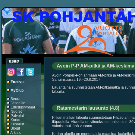
Avoin P-P AM-pitkä ja AM-keskima
Avoin Pohjois-Pohjanmaan AM-pitkä ja AM-keskim
Sanginsuussa 19.–20.8.2017.
Etusivu
Lauantaina suunnistetaan AM-pitkämatka ja sunn
MyClub
kilpailu.
Seura
Jäsenille
Edustusryhmät
Ratamestarin lausunto (4.8)
Nuoret
Palvelut
Pitkän matkan kilpailu suunnistetaan Pilpaojan m
Kartat
itäpuolella. Alueella on viimeksi suunnistettu n. 30v 
Kilpailut
valmistunut tänä vuonna.
Blogit
Arkisto
Kartan aluella on monenlaista maastoa, laakeita ka