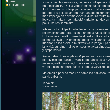
Linkit
soita ja ojia, talousmetsää, taimikoita, viljapeltoja
Yhteydenotot
enimmillään 10-15m ja yhdellä mäkialueella on jo
Jonkinverran on polkuja ja metsätietä, lisäksi alue
luontopolku pitkospuineen. Kangasalueen korkeimm
maastopohja on enimmäkseen kivikkoista mutta m
löytyy. Kannattaa huomata että kartalle merkittyjen
paksu kerros sammalta.
Pitkän matkan kilpailuradoille on pyritty saamaan pi
reitinvalintamahdollisuuksia. Pahimpia ryteikköjä on
kulkevat ristiin melko pienellä alueella, olkaa tark
oikeaa rastiväliä. Pitemmillä radoilla ylitetään kart
luonnontilassa oleva ja mutkitteleva Pilpaoja. Oja 
ja jyrkkäreunainen, ylitys on suositeltavaa ainoast
ylityspaikoista.
Keskimatkan kisa käydään Pilpakankankaan alueel
pidetty mm. oulurasteja. Maasto on pääasiassa hyv
tasaista, melko avointa, kuivaa kangasta, jossa on
vauhtia hidastaa hakkuujäte ja korkea varvikko suo
Molempina päivinä maali on samassa paikassa 
parkkipaikalla.
Terveisin,
Ratamestari